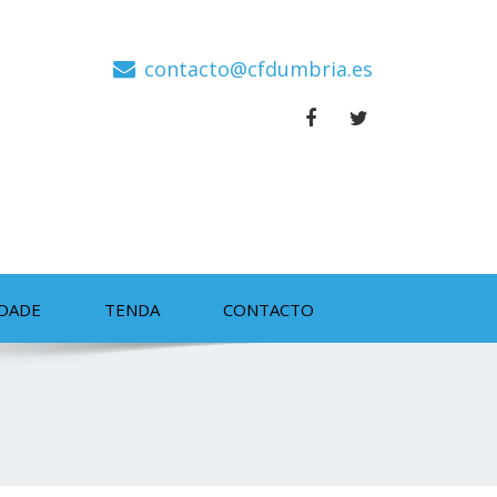
contacto@cfdumbria.es
IDADE
TENDA
CONTACTO