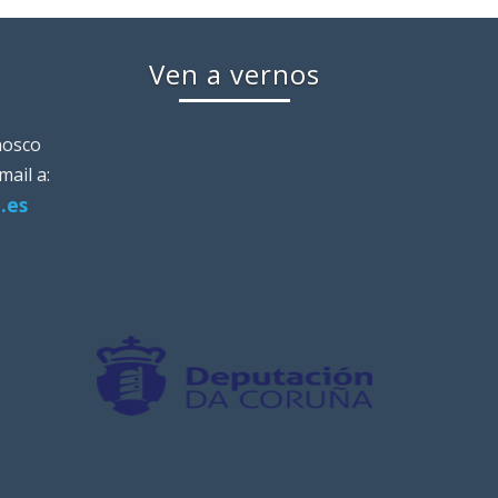
Ven a vernos
nosco
ail a:
.es