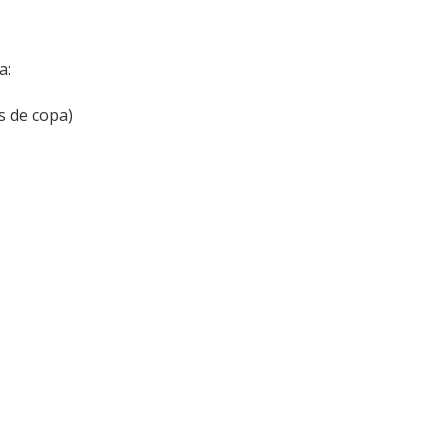
a:
s de copa)