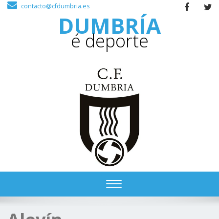
contacto@cfdumbria.es
DUMBRÍA
é deporte
Toggle
navigation