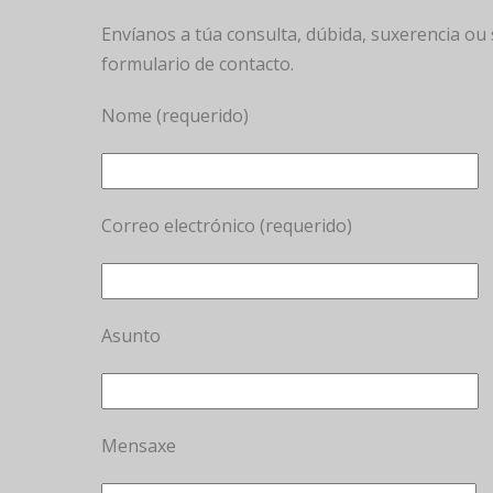
Envíanos a túa consulta, dúbida, suxerencia ou 
formulario de contacto.
Nome (requerido)
Correo electrónico (requerido)
Asunto
Mensaxe