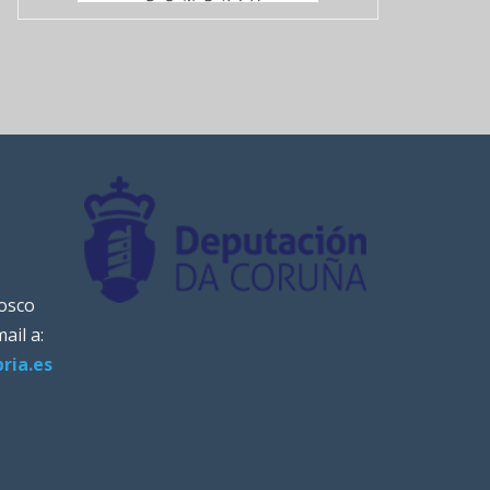
nosco
ail a:
ria.es